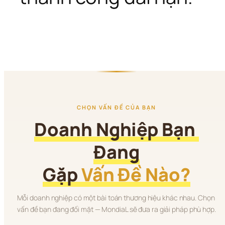
CHỌN VẤN ĐỀ CỦA BẠN
Doanh Nghiệp Bạn 
Đang
Gặp 
Vấn Đề Nào?
Mỗi doanh nghiệp có một bài toán thương hiệu khác nhau. Chọn 
vấn đề bạn đang đối mặt — MondiaL sẽ đưa ra giải pháp phù hợp.