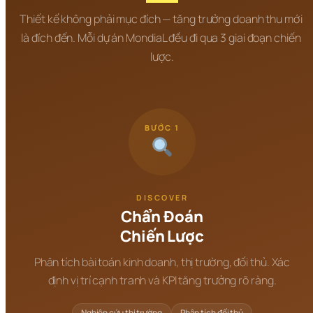
Thiết kế không phải mục đích — tăng trưởng doanh thu mới 
là đích đến. Mỗi dự án MondiaL đều đi qua 3 giai đoạn chiến 
lược.
BƯỚC 1
DISCOVER
Chẩn Đoán
Chiến Lược
Phân tích bài toán kinh doanh, thị trường, đối thủ. Xác
định vị trí cạnh tranh và KPI tăng trưởng rõ ràng.
Nghiên cứu thị trường
Phân tích đối thủ