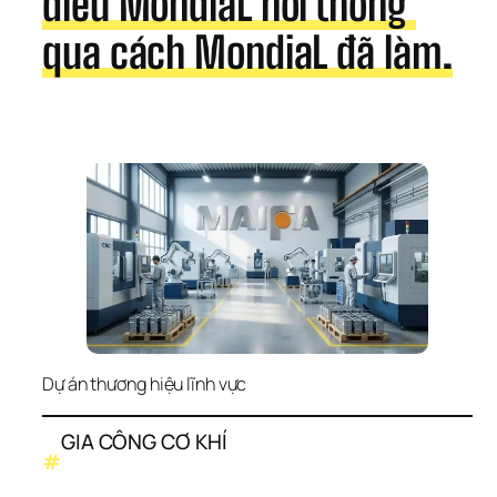
điều MondiaL nói thông 
qua cách MondiaL đã làm.
Dự án thương hiệu lĩnh vực
GIA CÔNG CƠ KHÍ
#