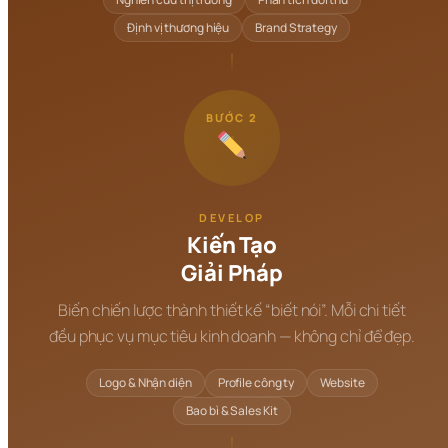
Định vị thương hiệu
Brand Strategy
BƯỚC 2
DEVELOP
Kiến Tạo
Giải Pháp
Biến chiến lược thành thiết kế “biết nói”. Mỗi chi tiết
đều phục vụ mục tiêu kinh doanh — không chỉ để đẹp.
Logo & Nhận diện
Profile công ty
Website
Bao bì & Sales Kit