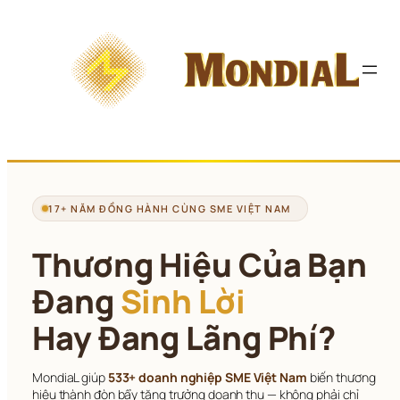
Chuyển 
đến 
phần 
nội 
dung
17+ NĂM ĐỒNG HÀNH CÙNG SME VIỆT NAM
Thương Hiệu Của Bạn
Đang 
Sinh Lời
Hay Đang Lãng Phí?
MondiaL giúp 
533+ doanh nghiệp SME Việt Nam
 biến thương 
hiệu thành đòn bẩy tăng trưởng doanh thu — không phải chỉ 