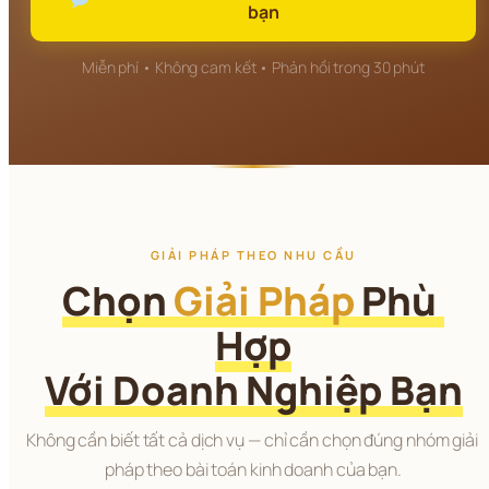
bạn
Miễn phí • Không cam kết • Phản hồi trong 30 phút
GIẢI PHÁP THEO NHU CẦU
Chọn 
Giải Pháp
 Phù 
Hợp
Với Doanh Nghiệp Bạn
Không cần biết tất cả dịch vụ — chỉ cần chọn đúng nhóm giải 
pháp theo bài toán kinh doanh của bạn.