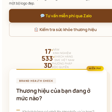
một bộ logo đẹp.
 Tư vấn miễn phí qua Zalo
 Kiểm tra sức khỏe thương hiệu
17
NĂM
+
KINH NGHIỆM
533
KHÁCH HÀNG
+
SME VIỆT NAM
3D
PHƯƠNG PHÁP
ĐỘC QUYỀN
MIỄN PHÍ
BRAND HEALTH CHECK
Thương hiệu của bạn đang ở
mức nào?
Khách hàng có nhớ thương hiệu của bạn?