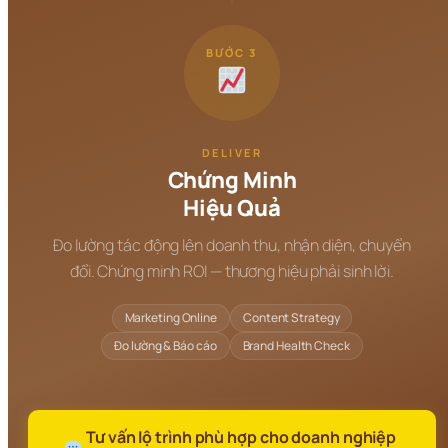
BƯỚC 3
DELIVER
Chứng Minh
Hiệu Quả
Đo lường tác động lên doanh thu, nhận diện, chuyển
đổi. Chứng minh ROI — thương hiệu phải sinh lời.
Marketing Online
Content Strategy
Đo lường & Báo cáo
Brand Health Check
 Tư vấn lộ trình phù hợp cho doanh nghiệp 