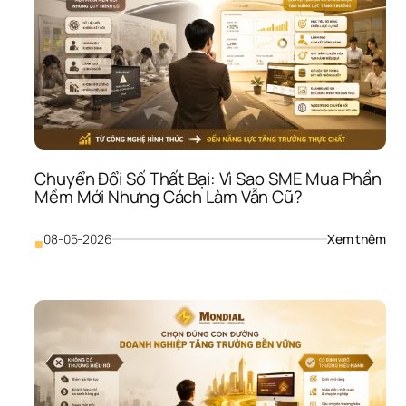
SME
Làm
Rất 
Nhi
Như
Năn
Suấ
Vẫn
Th
Chuyển Đổi Số Thất Bại: Vì Sao SME Mua Phần 
Mềm Mới Nhưng Cách Làm Vẫn Cũ?
: 
08-05-2026
Xem thêm
■
Chu
Đổi 
Số 
Thấ
Bại:
Vì 
Sao
SME
Mua