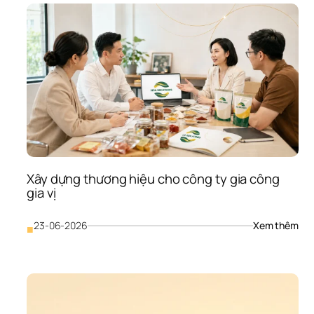
Xây dựng thương hiệu cho công ty gia công 
gia vị
: 
23-06-2026
Xem thêm
■
Xây
dựn
thư
hiệu
cho
côn