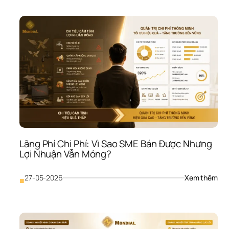
Chọ
Côn
Ngh
Khô
Phù
Hợp
Vì 
Sao
SME
Càn
Đầu
Tư 
Càn
Tốn 
Tiền
Lãng Phí Chi Phí: Vì Sao SME Bán Được Nhưng 
Như
Lợi Nhuận Vẫn Mỏng?
Vẫn
Khô
Giải
: 
27-05-2026
Xem thêm
■
Quy
Lãn
Đượ
Phí 
Vấn
Chi 
Đề
Phí:
Vì 