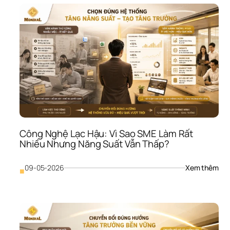
Hoạ
Bảo
Mật
Thô
Tin: 
Vì 
Sao
SME
Có 
Thể
Mất
Niề
Tin 
Công Nghệ Lạc Hậu: Vì Sao SME Làm Rất 
Chỉ 
Nhiều Nhưng Năng Suất Vẫn Thấp?
Sau
Một
Lần 
: 
09-05-2026
Xem thêm
■
Rò 
Côn
Rỉ 
Ngh
Dữ 
Lạc 
Liệ
Hậu
Vì 
Sao