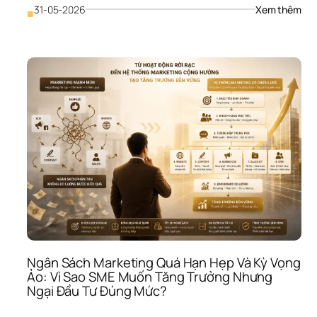
: 
31-05-2026
Xem thêm
■
Nhầ
Lẫn 
Giữa
Tài 
Chí
Cá 
Nhâ
Và 
Tài 
Chí
Côn
Ty: 
Vì 
Sao
SME
Có 
Tiền
Như
Ngân Sách Marketing Quá Hạn Hẹp Và Kỳ Vọng 
Vẫn
Ảo: Vì Sao SME Muốn Tăng Trưởng Nhưng 
Khô
Ngại Đầu Tư Đúng Mức?
Biết
Lời 