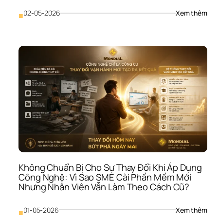
Đượ
Lâu
: 
02-05-2026
Xem thêm
■
Khô
Có 
Chi
Lượ
Rút 
Lui 
Hoặ
Xoa
Trục
Vì 
Sao
SME
Tiếp
Tục 
Đổ 
Tiền
Không Chuẩn Bị Cho Sự Thay Đổi Khi Áp Dụng 
Vào
Công Nghệ: Vì Sao SME Cài Phần Mềm Mới 
Hướ
Nhưng Nhân Viên Vẫn Làm Theo Cách Cũ?
Đi 
Sai
: 
01-05-2026
Xem thêm
■