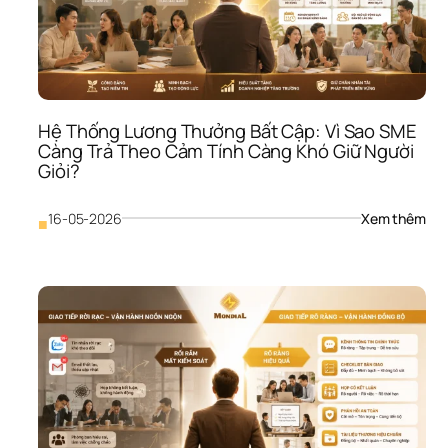
Sao
SME
Càn
Làm
Càn
Rối
Hệ Thống Lương Thưởng Bất Cập: Vì Sao SME 
Càng Trả Theo Cảm Tính Càng Khó Giữ Người 
Giỏi?
: 
16-05-2026
Xem thêm
■
Hệ 
Thố
Lươ
Thư
Bất 
Cập
Vì 
Sao
SME
Càn
Trả 
The