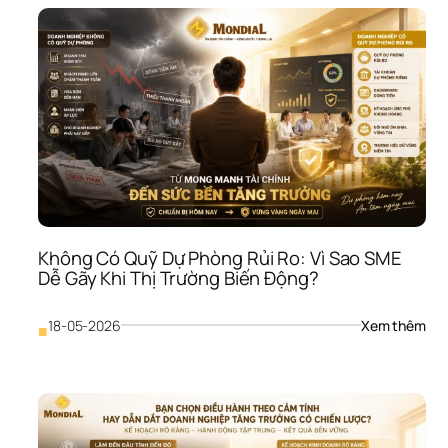
Hiệu
Quả
Mar
ROI:
Vì 
Sao
SME
Chi 
Tiền
Như
Khô
Biết
Tiền
Không Có Quỹ Dự Phòng Rủi Ro: Vì Sao SME 
Đi 
Dễ Gãy Khi Thị Trường Biến Động?
Đâ
: 
18-05-2026
Xem thêm
■
Khô
Có 
Quỹ
Dự 
Phò
Rủi 