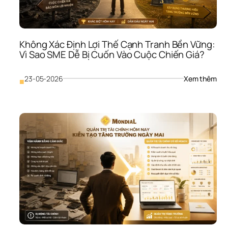
Mar
Càn
Nói 
Chu
Không Xác Định Lợi Thế Cạnh Tranh Bền Vững: 
Ch
Vì Sao SME Dễ Bị Cuốn Vào Cuộc Chiến Giá?
: 
23-05-2026
Xem thêm
■
Khô
Xác
Định
Lợi 
Thế
Cạn
Tra
Bền
Vữn
Vì 
Sao
SME
Dễ 
Bị 
Cuố