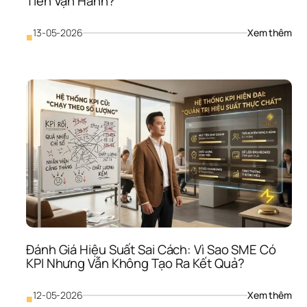
Tiền Vận Hành?
: 
13-05-2026
Xem thêm
■
Đầu
Tư 
Tài 
Sản
Cố 
Định
Quá
Mức
Vì 
Sao
SME
Có 
Nhà
Xưở
Máy
Móc
Đánh Giá Hiệu Suất Sai Cách: Vì Sao SME Có 
Như
KPI Nhưng Vẫn Không Tạo Ra Kết Quả?
Vẫn
Thiế
Tiền
: 
12-05-2026
Xem thêm
■
Vận