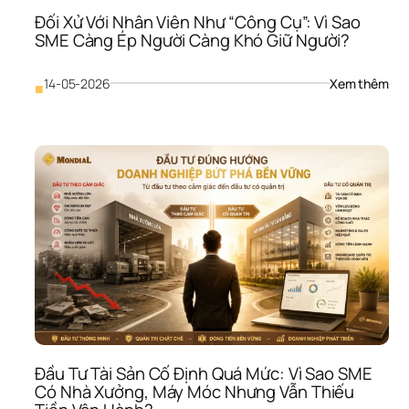
Đối Xử Với Nhân Viên Như “Công Cụ”: Vì Sao 
SME Càng Ép Người Càng Khó Giữ Người?
: 
14-05-2026
Xem thêm
■
Đối 
Xử 
Với 
Nhâ
Viên
Như
“Cô
Cụ”:
Vì 
Sao
SME
Càn
Ép 
Ngư
Càn
Khó
Đầu Tư Tài Sản Cố Định Quá Mức: Vì Sao SME 
Giữ 
Có Nhà Xưởng, Máy Móc Nhưng Vẫn Thiếu 
Ngư