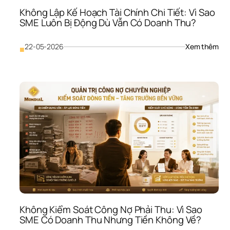
Vào
Không Lập Kế Hoạch Tài Chính Chi Tiết: Vì Sao 
Cuộ
SME Luôn Bị Động Dù Vẫn Có Doanh Thu?
Chi
Giá
: 
22-05-2026
Xem thêm
■
Khô
Lập 
Kế 
Hoạ
Tài 
Chí
Chi 
Tiết
Vì 
Sao
SME
Luô
Bị 
Độn
Dù 
Vẫn
Không Kiểm Soát Công Nợ Phải Thu: Vì Sao 
Có 
SME Có Doanh Thu Nhưng Tiền Không Về?
Doa