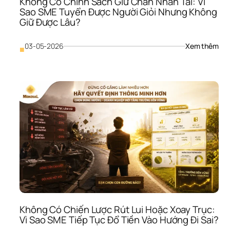
Không Có Chính Sách Giữ Chân Nhân Tài: Vì 
Vẫn
Sao SME Tuyển Được Người Giỏi Nhưng Không 
Rối
Giữ Được Lâu?
: 
03-05-2026
Xem thêm
■
Khô
Có 
Chí
Sác
Giữ 
Châ
Nhâ
Tài: 
Vì 
Sao
SME
Tuy
Đượ
Ngư
Giỏi
Như
Không Có Chiến Lược Rút Lui Hoặc Xoay Trục: 
Khô
Vì Sao SME Tiếp Tục Đổ Tiền Vào Hướng Đi Sai?
Giữ 