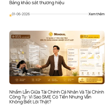
Bảng khảo sát thương hiệu
: 
01-06-2026
Xem thêm
■
Bản
khả
sát 
thư
hiệ
Nhầm Lẫn Giữa Tài Chính Cá Nhân Và Tài Chính 
Công Ty: Vì Sao SME Có Tiền Nhưng Vẫn 
Không Biết Lời Thật?