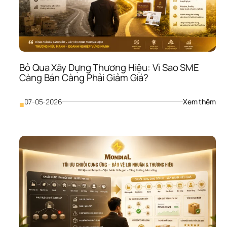
Phầ
Mề
Mới
Như
Các
Làm
Vẫn
Bỏ Qua Xây Dựng Thương Hiệu: Vì Sao SME 
Cũ
Càng Bán Càng Phải Giảm Giá?
: 
07-05-2026
Xem thêm
■
Bỏ 
Qua
Xây
Dựn
Thư
Hiệu
Vì 
Sao
SME
Càn
Bán
Càn
Phải