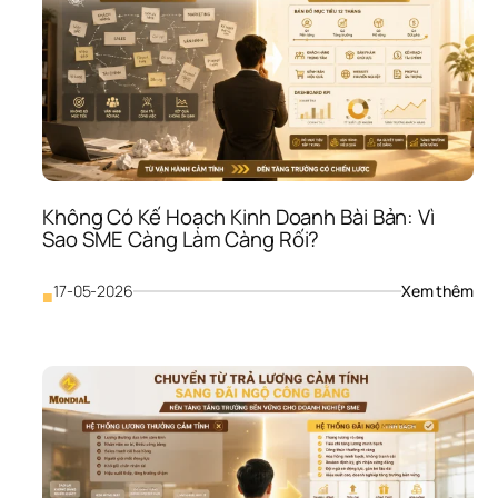
Ro: 
Vì 
Sao
SME
Dễ 
Gãy
Khi 
Thị 
Trư
Biến
Không Có Kế Hoạch Kinh Doanh Bài Bản: Vì 
Độ
Sao SME Càng Làm Càng Rối?
: 
17-05-2026
Xem thêm
■
Khô
Có 
Kế 
Hoạ
Kinh
Doa
Bài 
Bản:
Vì 