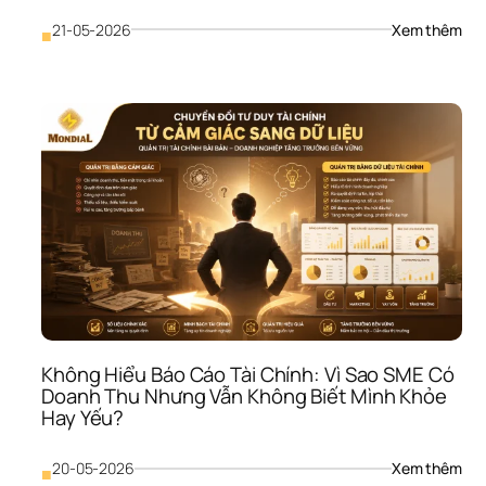
Thu
: 
21-05-2026
Xem thêm
■
Khô
Kiể
Soá
Côn
Nợ 
Phải
Thu:
Vì 
Sao
SME
Có 
Doa
Thu
Như
Tiền
Khô
Không Hiểu Báo Cáo Tài Chính: Vì Sao SME Có 
Về?
Doanh Thu Nhưng Vẫn Không Biết Mình Khỏe 
Hay Yếu?
: 
20-05-2026
Xem thêm
■