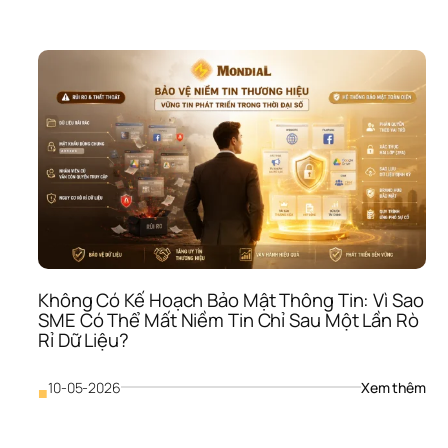
Đán
Hà
Giá 
Hiệu
Suấ
Sai 
Các
Vì 
Sao
SME
Có 
KPI 
Như
Vẫn
Khô
Tạo 
Ra 
Không Có Kế Hoạch Bảo Mật Thông Tin: Vì Sao 
Kết 
SME Có Thể Mất Niềm Tin Chỉ Sau Một Lần Rò 
Qu
Rỉ Dữ Liệu?
: 
10-05-2026
Xem thêm
■
Khô
Có 
Kế 