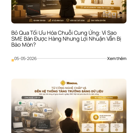
Giả
Giá
Bỏ Qua Tối Ưu Hóa Chuỗi Cung Ứng: Vì Sao 
SME Bán Được Hàng Nhưng Lợi Nhuận Vẫn Bị 
Bào Mòn?
: 
05-05-2026
Xem thêm
■
Bỏ 
Qua
Tối 
Ưu 
Hóa
Chu
Cun
Ứng
Vì 
Sao
SME
Bán
Đượ