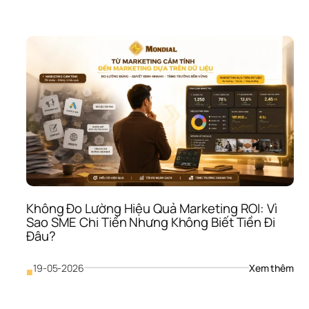
Khô
Hiểu
Báo
Cáo
Tài 
Chí
Vì 
Sao
SME
Có 
Doa
Thu
Như
Vẫn
Khô
Biết
Không Đo Lường Hiệu Quả Marketing ROI: Vì 
Mìn
Sao SME Chi Tiền Nhưng Không Biết Tiền Đi 
Khỏ
Đâu?
Hay
Yếu
: 
19-05-2026
Xem thêm
■
Khô
Đo 
Lườ