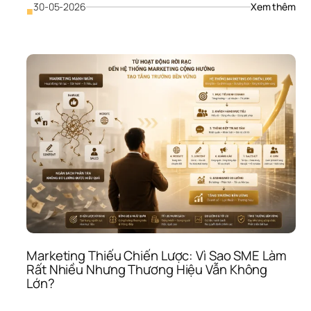
Thậ
: 
30-05-2026
Xem thêm
■
Ngâ
Sác
Mar
Quá
Hạn
Hẹp
Và 
Kỳ 
Vọn
Ảo: 
Vì 
Sao
SME
Muố
Tăn
Trư
Như
Ngại
Marketing Thiếu Chiến Lược: Vì Sao SME Làm 
Đầu
Rất Nhiều Nhưng Thương Hiệu Vẫn Không 
Tư 
Lớn?
Đún
Mứ