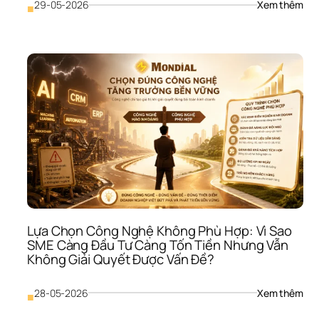
: 
29-05-2026
Xem thêm
■
Mar
Thiế
Chi
Lược
Vì 
Sao
SME
Làm
Rất 
Nhi
Như
Thư
Hiệu
Vẫn
Khô
Lớn
Lựa Chọn Công Nghệ Không Phù Hợp: Vì Sao 
SME Càng Đầu Tư Càng Tốn Tiền Nhưng Vẫn 
Không Giải Quyết Được Vấn Đề?
: 
28-05-2026
Xem thêm
■
Lựa 