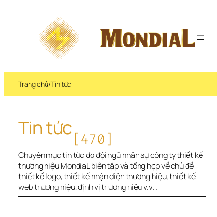
Chuyển 
đến 
phần 
nội 
dung
Trang chủ
/
Tin tức
Tin tức
[470]
Chuyên mục tin tức do đội ngũ nhân sự công ty thiết kế 
thương hiệu MondiaL biên tập và tổng hợp về chủ đề 
thiết kế logo, thiết kế nhận diện thương hiệu, thiết kế 
web thương hiệu, định vị thương hiệu v.v…