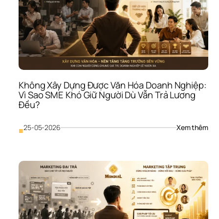
Ôm 
Quá
Nhi
Cơ 
Hội 
Như
Khô
Lĩnh
Vực
Không Xây Dựng Được Văn Hóa Doanh Nghiệp: 
Nào
Vì Sao SME Khó Giữ Người Dù Vẫn Trả Lương 
Đủ 
Đều?
Mạ
: 
25-05-2026
Xem thêm
■
Khô
Xây
Dựn
Đượ
Văn
Hóa
Doa
Ngh
Vì 