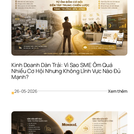
Sao
SME
Bán
Đượ
Như
Lợi 
Nhu
Vẫn
Mỏ
Kinh Doanh Dàn Trải: Vì Sao SME Ôm Quá 
Nhiều Cơ Hội Nhưng Không Lĩnh Vực Nào Đủ 
Mạnh?
: 
26-05-2026
Xem thêm
■
Kinh
Doa
Dàn
Trải:
Vì 
Sao
SME