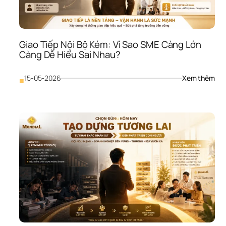
Cảm
Tính
Càn
Khó
Giao Tiếp Nội Bộ Kém: Vì Sao SME Càng Lớn 
Giữ 
Càng Dễ Hiểu Sai Nhau?
Ngư
Giỏ
: 
15-05-2026
Xem thêm
■
Giao
Tiếp
Nội 
Bộ 
Kém
Vì 
Sao
SME
Càn
Lớn
Càn
Dễ 
Hiểu
Sai 
Nh