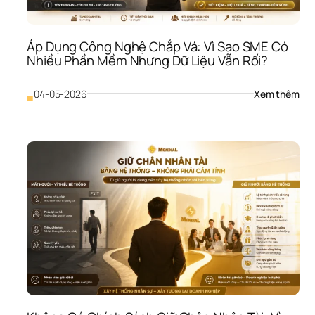
Hàn
Như
Lợi 
Áp Dụng Công Nghệ Chắp Vá: Vì Sao SME Có 
Nhu
Nhiều Phần Mềm Nhưng Dữ Liệu Vẫn Rối?
Vẫn
Bị 
Bào
: 
04-05-2026
Xem thêm
■
Mò
Áp 
Dụn
Côn
Ngh
Chắ
Vá: 
Vì 
Sao
SME
Có 
Nhi
Phầ
Mề
Như
Dữ 
Liệu