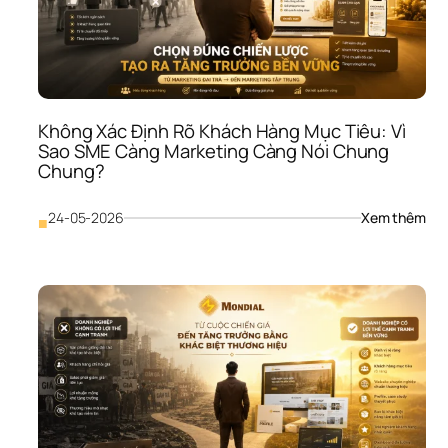
Sao
SME
Khó
Giữ 
Ngư
Dù 
Vẫn
Không Xác Định Rõ Khách Hàng Mục Tiêu: Vì 
Trả 
Sao SME Càng Marketing Càng Nói Chung 
Lươ
Chung?
Đề
: 
24-05-2026
Xem thêm
■
Khô
Xác
Định
Rõ 
Khá
Hàn
Mục
Tiêu
Vì 
Sao
SME
Càn