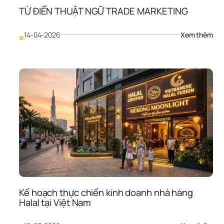
The
TỪ ĐIỂN THUẬT NGỮ TRADE MARKETING
Các
Cũ
: 
14-04-2026
Xem thêm
■
TỪ 
ĐIỂ
THU
NGỮ
TRA
MA
Kế hoạch thực chiến kinh doanh nhà hàng 
Halal tại Việt Nam