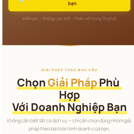
bạn
Miễn phí • Không cam kết • Phản hồi trong 30 phút
GIẢI PHÁP THEO NHU CẦU
Chọn 
Giải Pháp
 Phù 
Hợp
Với Doanh Nghiệp Bạn
Không cần biết tất cả dịch vụ — chỉ cần chọn đúng nhóm giải 
pháp theo bài toán kinh doanh của bạn.