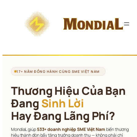
Chuyển 
đến 
phần 
nội 
dung
17+ NĂM ĐỒNG HÀNH CÙNG SME VIỆT NAM
Thương Hiệu Của Bạn
Đang 
Sinh Lời
Hay Đang Lãng Phí?
MondiaL giúp 
533+ doanh nghiệp SME Việt Nam
 biến thương 
hiệu thành đòn bẩy tăng trưởng doanh thu — không phải chỉ 