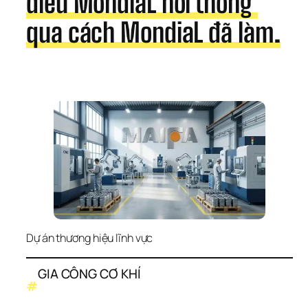
điều MondiaL nói thông 
qua cách MondiaL đã làm.
Dự án thương hiệu lĩnh vực
GIA CÔNG CƠ KHÍ
#