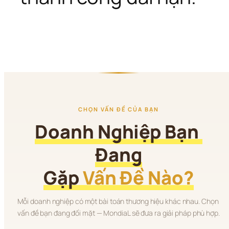
CHỌN VẤN ĐỀ CỦA BẠN
Doanh Nghiệp Bạn 
Đang
Gặp 
Vấn Đề Nào?
Mỗi doanh nghiệp có một bài toán thương hiệu khác nhau. Chọn 
vấn đề bạn đang đối mặt — MondiaL sẽ đưa ra giải pháp phù hợp.