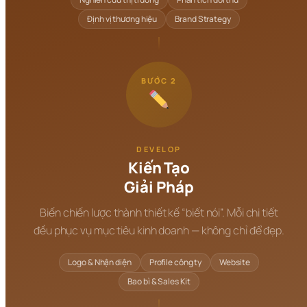
Định vị thương hiệu
Brand Strategy
BƯỚC 2
DEVELOP
Kiến Tạo
Giải Pháp
Biến chiến lược thành thiết kế “biết nói”. Mỗi chi tiết
đều phục vụ mục tiêu kinh doanh — không chỉ để đẹp.
Logo & Nhận diện
Profile công ty
Website
Bao bì & Sales Kit