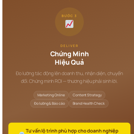
BƯỚC 3
DELIVER
Chứng Minh
Hiệu Quả
Đo lường tác động lên doanh thu, nhận diện, chuyển
đổi. Chứng minh ROI — thương hiệu phải sinh lời.
Marketing Online
Content Strategy
Đo lường & Báo cáo
Brand Health Check
 Tư vấn lộ trình phù hợp cho doanh nghiệp 