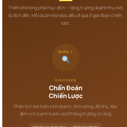
Thiết kế không phải mục đích — tăng trưởng doanh thu mới 
là đích đến. Mỗi dự án MondiaL đều đi qua 3 giai đoạn chiến 
lược.
BƯỚC 1
DISCOVER
Chẩn Đoán
Chiến Lược
Phân tích bài toán kinh doanh, thị trường, đối thủ. Xác
định vị trí cạnh tranh và KPI tăng trưởng rõ ràng.
Nghiên cứu thị trường
Phân tích đối thủ