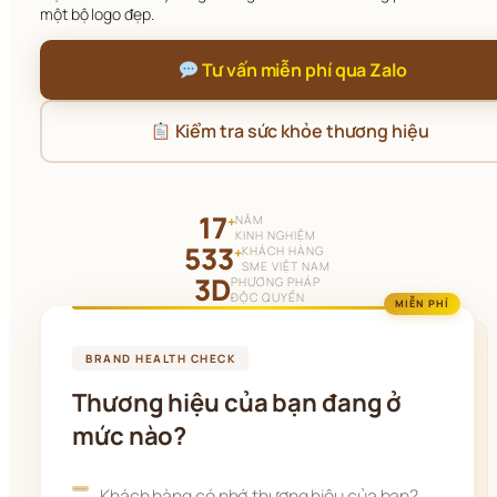
một bộ logo đẹp.
 Tư vấn miễn phí qua Zalo
 Kiểm tra sức khỏe thương hiệu
17
NĂM
+
KINH NGHIỆM
533
KHÁCH HÀNG
+
SME VIỆT NAM
3D
PHƯƠNG PHÁP
ĐỘC QUYỀN
MIỄN PHÍ
BRAND HEALTH CHECK
Thương hiệu của bạn đang ở
mức nào?
Khách hàng có nhớ thương hiệu của bạn?