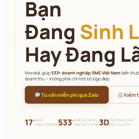
Bạn
Đang 
Sinh L
Hay Đang L
MondiaL giúp 
533+ doanh nghiệp SME Việt Nam
 biến thư
doanh thu — không phải chỉ một bộ logo đẹp.
 Tư vấn miễn phí qua Zalo
 Kiểm 
17
533
3D
NĂM
KHÁCH HÀNG
PHƯƠNG PHÁP
+
+
KINH NGHIỆM
SME VIỆT NAM
ĐỘC QUYỀN