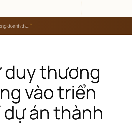
“
ưởng doanh thu.
 duy thương 
ng vào triển 
ể dự án thành 