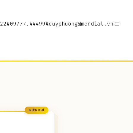
022
#09777.44499
#duyphuong@mondial.vn
MIỄN PHÍ