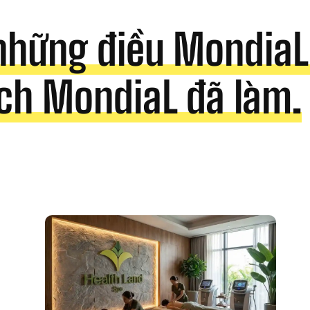
những điều MondiaL 
ch MondiaL đã làm.