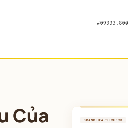
#09333.80
u Của 
BRAND HEALTH CHECK