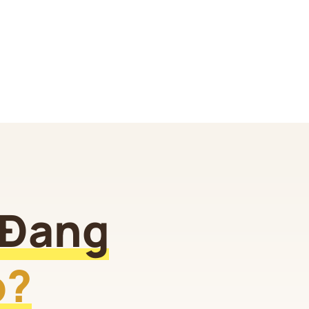
 Đang
o?