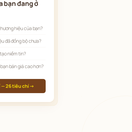
a bạn đang ở
thương hiệu của bạn?
ệu đã đồng bộ chưa?
tạo niềm tin?
 bạn bán giá cao hơn?
 — 26 tiêu chí →