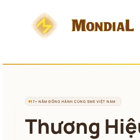
Chuyển 
đến 
phần 
nội 
dung
17+ NĂM ĐỒNG HÀNH CÙNG SME VIỆT NAM
Thương Hiệ