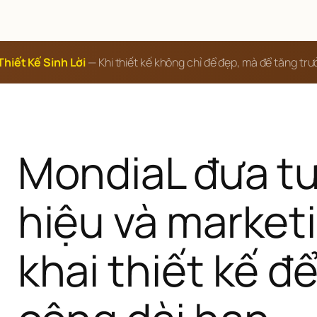
Thiết Kế Sinh Lời
— Khi thiết kế không chỉ để đẹp, mà để tăng tr
MondiaL đưa tư
hiệu và marketi
khai thiết kế đ