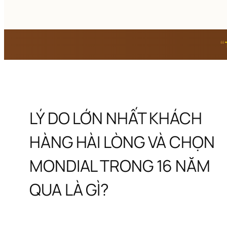
“
LÝ DO LỚN NHẤT KHÁCH 
HÀNG HÀI LÒNG VÀ CHỌN 
MONDIAL TRONG 16 NĂM 
QUA LÀ GÌ?