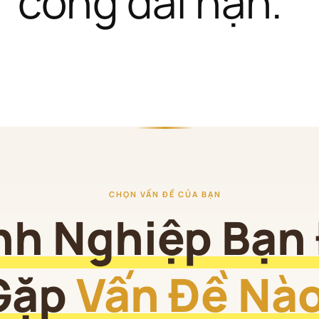
công dài hạn.
CHỌN VẤN ĐỀ CỦA BẠN
nh Nghiệp Bạn
Gặp 
Vấn Đề Nà