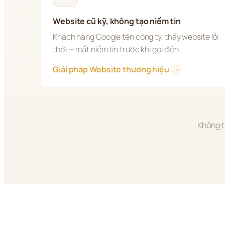
Website cũ kỹ, không tạo niềm tin
Khách hàng Google tên công ty, thấy website lỗi 
thời — mất niềm tin trước khi gọi điện.
Giải pháp Website thương hiệu 
→
Không t